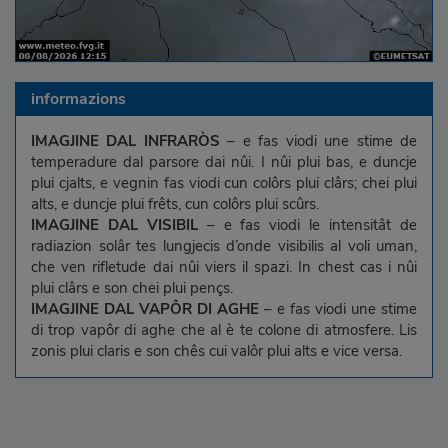
informazions
IMAGJINE DAL INFRARÒS
– e fas viodi une stime de
temperadure dal parsore dai nûi. I nûi plui bas, e duncje
plui cjalts, e vegnin fas viodi cun colôrs plui clârs; chei plui
alts, e duncje plui frêts, cun colôrs plui scûrs.
IMAGJINE DAL VISIBIL
– e fas viodi le intensitât de
radiazion solâr tes lungjecis d’onde visibilis al voli uman,
che ven rifletude dai nûi viers il spazi. In chest cas i nûi
plui clârs e son chei plui pençs.
IMAGJINE DAL VAPÔR DI AGHE
– e fas viodi une stime
di trop vapôr di aghe che al è te colone di atmosfere. Lis
zonis plui claris e son chês cui valôr plui alts e vice versa.