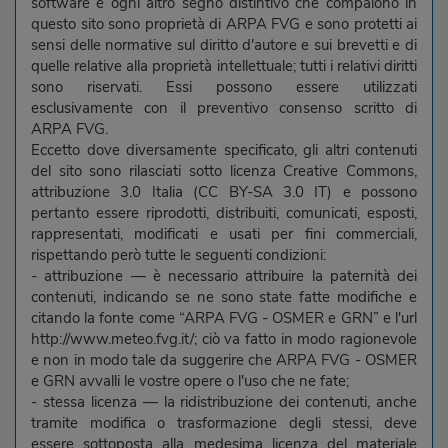
software e ogni altro segno distintivo che compaiono in
questo sito sono proprietà di ARPA FVG e sono protetti ai
sensi delle normative sul diritto d'autore e sui brevetti e di
quelle relative alla proprietà intellettuale; tutti i relativi diritti
sono riservati. Essi possono essere utilizzati
esclusivamente con il preventivo consenso scritto di
ARPA FVG.
Eccetto dove diversamente specificato, gli altri contenuti
del sito sono rilasciati sotto licenza Creative Commons,
attribuzione 3.0 Italia (CC BY-SA 3.0 IT) e possono
pertanto essere riprodotti, distribuiti, comunicati, esposti,
rappresentati, modificati e usati per fini commerciali,
rispettando però tutte le seguenti condizioni:
- attribuzione — è necessario attribuire la paternità dei
contenuti, indicando se ne sono state fatte modifiche e
citando la fonte come “ARPA FVG - OSMER e GRN” e l'url
http://www.meteo.fvg.it/; ciò va fatto in modo ragionevole
e non in modo tale da suggerire che ARPA FVG - OSMER
e GRN avvalli le vostre opere o l'uso che ne fate;
- stessa licenza — la ridistribuzione dei contenuti, anche
tramite modifica o trasformazione degli stessi, deve
essere sottoposta alla medesima licenza del materiale