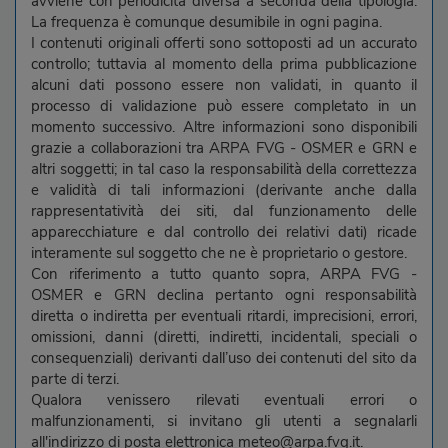
avviene con periodicità diversa a seconda della tipologia.
La frequenza è comunque desumibile in ogni pagina.
I contenuti originali offerti sono sottoposti ad un accurato
controllo; tuttavia al momento della prima pubblicazione
alcuni dati possono essere non validati, in quanto il
processo di validazione può essere completato in un
momento successivo. Altre informazioni sono disponibili
grazie a collaborazioni tra ARPA FVG - OSMER e GRN e
altri soggetti; in tal caso la responsabilità della correttezza
e validità di tali informazioni (derivante anche dalla
rappresentatività dei siti, dal funzionamento delle
apparecchiature e dal controllo dei relativi dati) ricade
interamente sul soggetto che ne è proprietario o gestore.
Con riferimento a tutto quanto sopra, ARPA FVG -
OSMER e GRN declina pertanto ogni responsabilità
diretta o indiretta per eventuali ritardi, imprecisioni, errori,
omissioni, danni (diretti, indiretti, incidentali, speciali o
consequenziali) derivanti dall’uso dei contenuti del sito da
parte di terzi.
Qualora venissero rilevati eventuali errori o
malfunzionamenti, si invitano gli utenti a segnalarli
all'indirizzo di posta elettronica meteo@arpa.fvg.it.