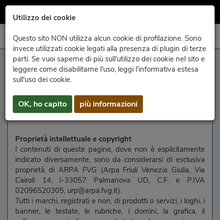
Utilizzo dei cookie
Questo sito NON utilizza alcun cookie di profilazione. Sono
invece utilizzati cookie legati alla presenza di plugin di terze
parti. Se vuoi saperne di più sull'utilizzo dei cookie nel sito e
note legali
leggere come disabilitarne l'uso, leggi l'informativa estesa
sull'uso dei cookie.
Navigando nelle pagine web del sito www.meteo.fvg.it si
accettano le seguenti condizioni di utilizzo, nei limiti e nel
OK, ho capito
più informazioni
rispetto delle leggi vigenti.
Proprietà intellettuale e copyright
I contenuti di queste pagine, dove non è esplicitamente
indicato diversamente, sono da considerarsi di esclusiva
proprietà di ARPA FVG (Arpa Friuli Venezia Giulia, Via
Cairoli 14, I-33057 Palmanova UD, C.F. e P.IVA
02096520305, urp@arpa.fvg.it).
Tutti i marchi, registrati e non, di prodotti o servizi, i loghi, i
banner, le testate, le rubriche, i domini, la grafica, il