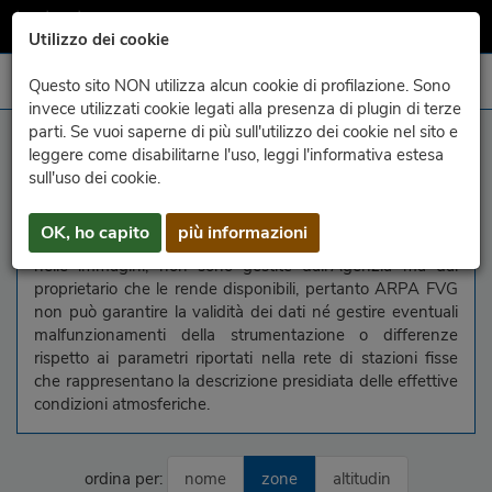
Utilizzo dei cookie
Questo sito NON utilizza alcun cookie di profilazione. Sono
invece utilizzati cookie legati alla presenza di plugin di terze
parti. Se vuoi saperne di più sull'utilizzo dei cookie nel sito e
informazions
leggere come disabilitarne l'uso, leggi l'informativa estesa
sull'uso dei cookie.
In questa pagina vengono raggruppate le immagini delle
webcam liberamente disponibili in rete. Le webcam, come
OK, ho capito
più informazioni
le informazioni relative ai parametri meteorologici riportati
nelle immagini, non sono gestite dall'Agenzia ma dal
proprietario che le rende disponibili, pertanto ARPA FVG
non può garantire la validità dei dati né gestire eventuali
malfunzionamenti della strumentazione o differenze
rispetto ai parametri riportati nella rete di stazioni fisse
che rappresentano la descrizione presidiata delle effettive
condizioni atmosferiche.
ordina per:
nome
zone
altitudin