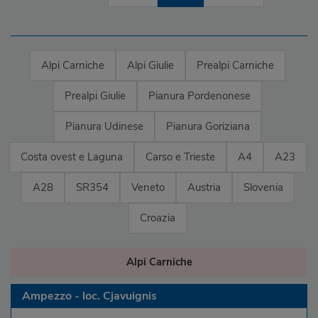
Alpi Carniche
Alpi Giulie
Prealpi Carniche
Prealpi Giulie
Pianura Pordenonese
Pianura Udinese
Pianura Goriziana
Costa ovest e Laguna
Carso e Trieste
A4
A23
A28
SR354
Veneto
Austria
Slovenia
Croazia
Alpi Carniche
Ampezzo - loc. Cjavuignis