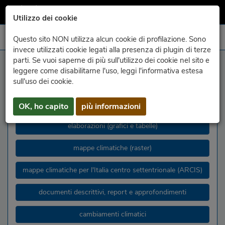
Utilizzo dei cookie
Questo sito NON utilizza alcun cookie di profilazione. Sono
invece utilizzati cookie legati alla presenza di plugin di terze
parti. Se vuoi saperne di più sull'utilizzo dei cookie nel sito e
selezionâ
leggere come disabilitarne l'uso, leggi l'informativa estesa
sull'uso dei cookie.
clima fvg
OK, ho capito
più informazioni
scelte disponibili
elaborazioni (grafici e tabelle)
mappe climatiche (raster)
mappe climatiche per l'Italia centro settentrionale (ARCIS)
documenti descrittivi, report e approfondimenti
cambiamenti climatici