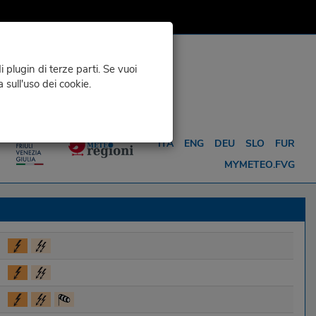
 plugin di terze parti. Se vuoi
a sull'uso dei cookie.
O
METEO PAR ...
ITA
ENG
DEU
SLO
FUR
MYMETEO.FVG