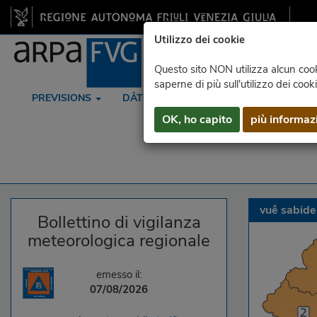
Utilizzo dei cookie
Questo sito NON utilizza alcun cooki
saperne di più sull'utilizzo dei cook
PREVISIONS
DÂTS
RADAR
SATELLITE
OK, ho capito
più informaz
vuê sabide
Bollettino di vigilanza
meteorologica regionale
emesso il:
07/08/2026