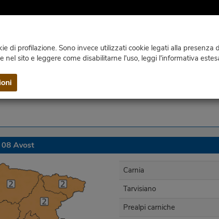
e di profilazione. Sono invece utilizzati cookie legati alla presenza di
ie nel sito e leggere come disabilitarne l'uso, leggi l'informativa estes
WEBCAM
CLIMA
PUBLICAZIONS
CONTATS E INF
ioni
 08 Avost
Carnia
Tarvisiano
Prealpi carniche