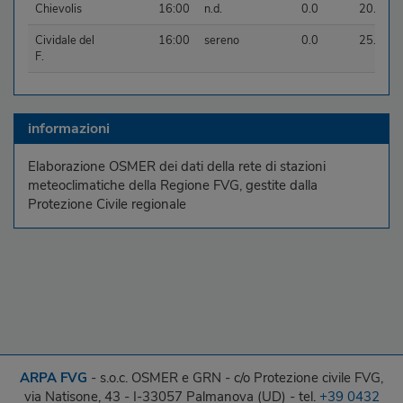
Chievolis
16:00
n.d.
0.0
20.4
Cividale del
16:00
sereno
0.0
25.2
F.
Codroipo
16:00
sereno
0.0
22.6
Enemonzo
16:00
poco
0.0
17.9
informazioni
nuv.
Elaborazione OSMER dei dati della rete di stazioni
Fagagna
16:00
sereno
0.0
25.9
meteoclimatiche della Regione FVG, gestite dalla
Forni di
16:00
poco
0.0
19.8
Protezione Civile regionale
Sopra
nuv.
Fossalon
16:00
sereno
0.0
21.8
Fusine
16:00
poco
0.0
12.9
nuv.
Gemona del
16:00
sereno
0.0
25.1
F.
Gorgo
16:00
sereno
0.0
22.8
ARPA FVG
- s.o.c. OSMER e GRN - c/o Protezione civile FVG,
via Natisone, 43 - I-33057 Palmanova (UD) - tel.
+39 0432