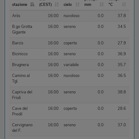
stazione
(CEST)
cielo
mm
°C
%
stazione
ora
cielo
precip.
temp.
umid
Ariis
16:00
nuvoloso
0.0
37.8
(CEST)
mm
°C
%
B.go Grotta
16:00
sereno
0.0
34.5
Gigante
Barcis
16:00
coperto
0.0
27.9
Bicinicco
16:00
sereno
0.0
36.9
Brugnera
16:00
variabile
0.0
35.7
Camino al
16:00
nuvoloso
0.0
36.5
Tgl.
Capriva del
16:00
sereno
0.0
38.8
Friuli
Cave del
16:00
coperto
0.0
28.6
Predil
Cervignano
16:00
sereno
0.0
37.0
del F.