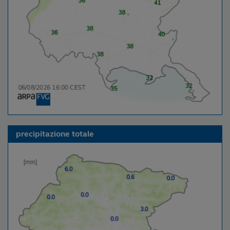
Tarvisio
16:00
coperto
0.0
23.3
Tolmezzo
16:00
variabile
0.0
31.9
Trieste
16:00
sereno
0.0
31.7
Udine
16:00
sereno
0.0
37.0
Vivaro
16:00
variabile
0.0
33.2
precipitazione totale