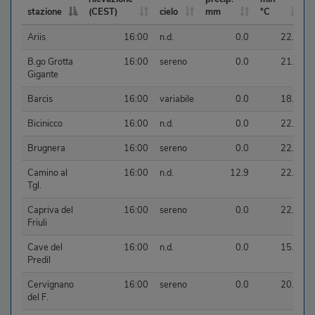
stazione
(CEST)
cielo
mm
°C
stazione
ultima
cielo
precip.
temp.
Ariis
16:00
n.d.
0.0
22.1
rilevazione
mm
min
(CEST)
°C
B.go Grotta
16:00
sereno
0.0
21.3
Gigante
Barcis
16:00
variabile
0.0
18.4
Bicinicco
16:00
n.d.
0.0
22.7
Brugnera
16:00
sereno
0.0
22.5
Camino al
16:00
n.d.
12.9
22.5
Tgl.
Capriva del
16:00
sereno
0.0
22.0
Friuli
Cave del
16:00
n.d.
0.0
15.6
Predil
Cervignano
16:00
sereno
0.0
20.8
del F.